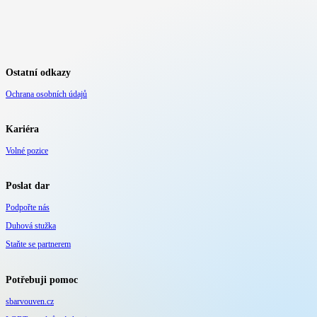
Ostatní odkazy
Ochrana osobních údajů
Kariéra
Volné pozice
Poslat dar
Podpořte nás
Duhová stužka
Staňte se partnerem
Potřebuji pomoc
sbarvouven.cz