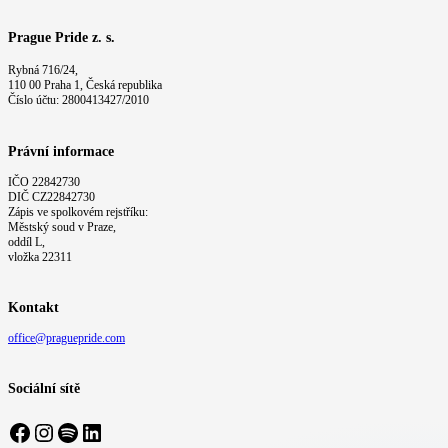
Prague Pride z. s.
Rybná 716/24,
110 00 Praha 1, Česká republika
Číslo účtu: 2800413427/2010
Právní informace
IČO 22842730
DIČ CZ22842730
Zápis ve spolkovém rejstříku:
Městský soud v Praze,
oddíl L,
vložka 22311
Kontakt
office@praguepride.com
Sociální sítě
Facebook
Instagram
Spotify
LinkedIn