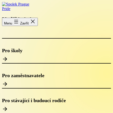
Přejít
k
obsahu
Spolek
Prague
Vzdělávání
Pride
Menu
Zavřít
Pro školy
Pro zaměstnavatele
Pro stávající i budoucí rodiče