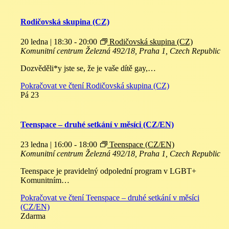
Rodičovská skupina (CZ)
20 ledna | 18:30
-
20:00
Rodičovská skupina (CZ)
Komunitní centrum
Železná 492/18, Praha 1, Czech Republic
Dozvěděli*y jste se, že je vaše dítě gay,…
Pokračovat ve čtení
Rodičovská skupina (CZ)
Pá
23
Teenspace – druhé setkání v měsíci (CZ/EN)
23 ledna | 16:00
-
18:00
Teenspace (CZ/EN)
Komunitní centrum
Železná 492/18, Praha 1, Czech Republic
Teenspace je pravidelný odpolední program v LGBT+
Komunitním…
Pokračovat ve čtení
Teenspace – druhé setkání v měsíci
(CZ/EN)
Zdarma