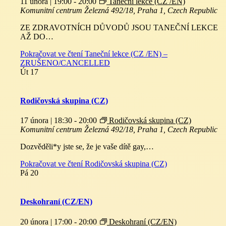
11 února | 19:00
-
20:00
Taneční lekce (CZ /EN)
Komunitní centrum
Železná 492/18, Praha 1, Czech Republic
ZE ZDRAVOTNÍCH DŮVODŮ JSOU TANEČNÍ LEKCE
AŽ DO…
Pokračovat ve čtení
Taneční lekce (CZ /EN) –
ZRUŠENO/CANCELLED
Út
17
Rodičovská skupina (CZ)
17 února | 18:30
-
20:00
Rodičovská skupina (CZ)
Komunitní centrum
Železná 492/18, Praha 1, Czech Republic
Dozvěděli*y jste se, že je vaše dítě gay,…
Pokračovat ve čtení
Rodičovská skupina (CZ)
Pá
20
Deskohraní (CZ/EN)
20 února | 17:00
-
20:00
Deskohraní (CZ/EN)