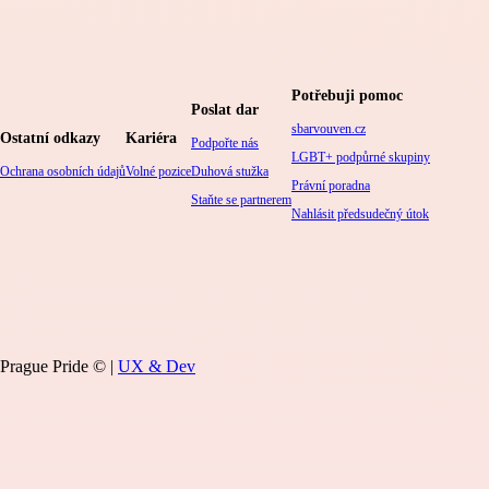
Potřebuji pomoc
Poslat dar
sbarvouven.cz
Ostatní odkazy
Kariéra
Podpořte nás
LGBT+ podpůrné skupiny
Ochrana osobních údajů
Volné pozice
Duhová stužka
Právní poradna
Staňte se partnerem
Nahlásit předsudečný útok
Prague Pride © |
UX & Dev