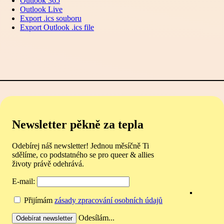
Outlook 365
Outlook Live
Export .ics souboru
Export Outlook .ics file
Newsletter pěkně za tepla
Odebírej náš newsletter! Jednou měsíčně Ti
sdělíme, co podstatného se pro queer & allies
životy právě odehrává.
E-mail:
Přijímám
zásady zpracování osobních údajů
Odesílám...