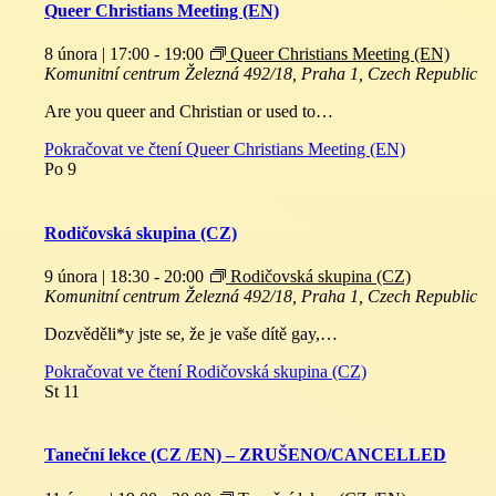
Queer Christians Meeting (EN)
8 února | 17:00
-
19:00
Queer Christians Meeting (EN)
Komunitní centrum
Železná 492/18, Praha 1, Czech Republic
Are you queer and Christian or used to…
Pokračovat ve čtení
Queer Christians Meeting (EN)
Po
9
Rodičovská skupina (CZ)
9 února | 18:30
-
20:00
Rodičovská skupina (CZ)
Komunitní centrum
Železná 492/18, Praha 1, Czech Republic
Dozvěděli*y jste se, že je vaše dítě gay,…
Pokračovat ve čtení
Rodičovská skupina (CZ)
St
11
Taneční lekce (CZ /EN) – ZRUŠENO/CANCELLED