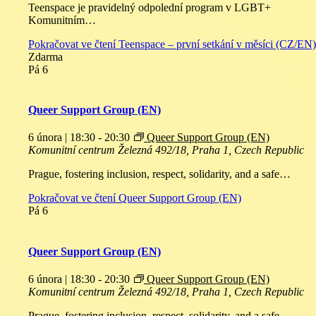
Teenspace je pravidelný odpolední program v LGBT+
Komunitním…
Pokračovat ve čtení
Teenspace – první setkání v měsíci (CZ/EN)
Zdarma
Pá
6
Queer Support Group (EN)
6 února | 18:30
-
20:30
Queer Support Group (EN)
Komunitní centrum
Železná 492/18, Praha 1, Czech Republic
Prague, fostering inclusion, respect, solidarity, and a safe…
Pokračovat ve čtení
Queer Support Group (EN)
Pá
6
Queer Support Group (EN)
6 února | 18:30
-
20:30
Queer Support Group (EN)
Komunitní centrum
Železná 492/18, Praha 1, Czech Republic
Prague, fostering inclusion, respect, solidarity, and a safe…