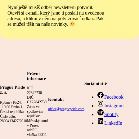
Nyní ještě musíš odběr newsletteru potvrdit.
Otevři si e-mail, který jsme ti poslali na uvedenou
adresu, a klikni v něm na potvrzovací odkaz. Pak
se můžeš těšit na naše novinky.
Právní
informace
Sociální sítě
Prague Pride
IČO
z. s.
22842730
Facebook
DIČ
Kontakt
CZ22842730
Rybná 716/24,
Instagram
Zápis ve
110 00 Praha 1,
office@praguepride.com
spolkovém
Česká republika
Spotify
rejstříku:
Číslo účtu:
Městský soud
2800413427/2010
LinkedIn
v Praze,
oddíl L,
vložka 22311