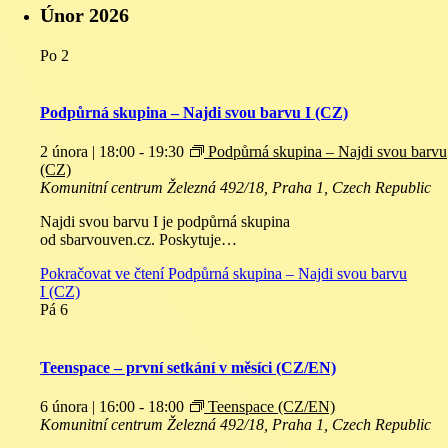
Únor 2026
Po
2
Podpůrná skupina – Najdi svou barvu I (CZ)
2 února | 18:00
-
19:30
Podpůrná skupina – Najdi svou barvu
(CZ)
Komunitní centrum
Železná 492/18, Praha 1, Czech Republic
Najdi svou barvu I je podpůrná skupina
od sbarvouven.cz. Poskytuje…
Pokračovat ve čtení
Podpůrná skupina – Najdi svou barvu
I (CZ)
Pá
6
Teenspace – první setkání v měsíci (CZ/EN)
6 února | 16:00
-
18:00
Teenspace (CZ/EN)
Komunitní centrum
Železná 492/18, Praha 1, Czech Republic