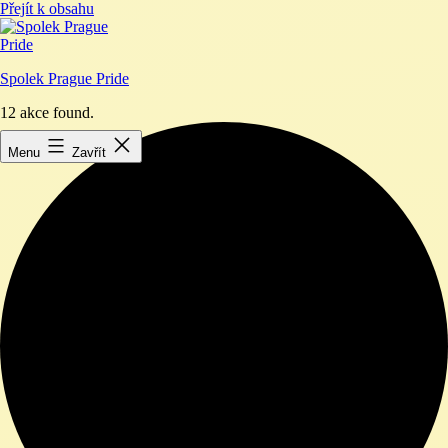
Přejít k obsahu
Spolek Prague Pride
12 akce found.
Menu
Zavřít