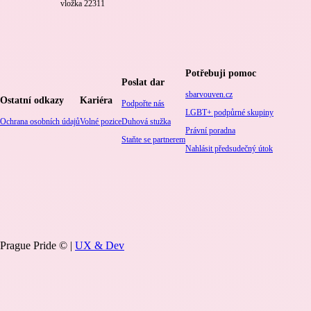
vložka 22311
Potřebuji pomoc
Poslat dar
sbarvouven.cz
Ostatní odkazy
Kariéra
Podpořte nás
LGBT+ podpůrné skupiny
Ochrana osobních údajů
Volné pozice
Duhová stužka
Právní poradna
Staňte se partnerem
Nahlásit předsudečný útok
Prague Pride © |
UX & Dev