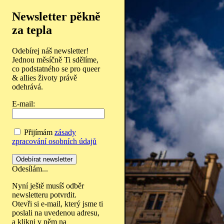
Newsletter pěkně
za tepla
Odebírej náš newsletter!
Jednou měsíčně Ti sdělíme,
co podstatného se pro queer
& allies životy právě
odehrává.
E-mail:
Přijímám
zásady
zpracování osobních údajů
Odesílám...
Nyní ještě musíš odběr
newsletteru potvrdit.
Otevři si e-mail, který jsme ti
poslali na uvedenou adresu,
a klikni v něm na