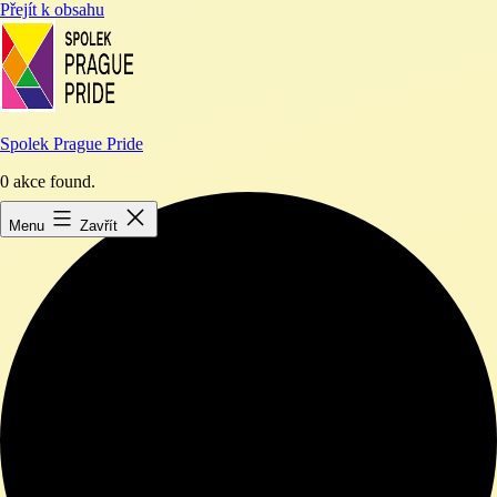
Přejít k obsahu
Spolek Prague Pride
0 akce found.
Menu
Zavřít