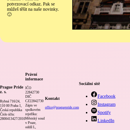
potvrzovací odkaz. Pak se
můžeš těšit na naše novinky.
🙂
Právní
informace
Sociální sítě
Prague Pride
IČO
z. s.
22842730
Facebook
DIČ
Kontakt
CZ22842730
Rybná 716/24,
Instagram
Zápis ve
110 00 Praha 1,
office@praguepride.com
spolkovém
Česká republika
Spotify
rejstříku:
Číslo účtu:
Městský soud
2800413427/2010
LinkedIn
v Praze,
oddíl L,