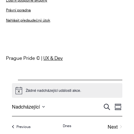
LGBT+ podpůrné skupiny
Právní poradna
Nahlásit předsudečný útok
Prague Pride © |
UX & Dev
Akce
Žádné nadcházející události akce.
Notice
N
N
Nadcházející
Hledat
Summar
a
a
Select
v
date.
v
Next
Dnes
i
Akce
Previous
i
Akce