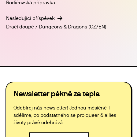
í
pro
Rodičovská přípravka
í
A
příspěvek
a
k
Následující příspěvek
c
z
Dračí doupě / Dungeons & Dragons (CZ/EN)
e
o
b
r
a
z
e
n
í
Newsletter pěkně za tepla
A
Odebírej náš newsletter! Jednou měsíčně Ti
k
sdělíme, co podstatného se pro queer & allies
c
životy právě odehrává.
e