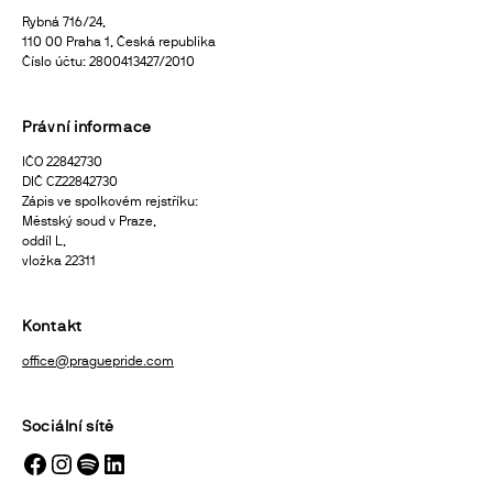
Rybná 716/24,
110 00 Praha 1, Česká republika
Číslo účtu: 2800413427/2010
Právní informace
IČO 22842730
DIČ CZ22842730
Zápis ve spolkovém rejstříku:
Městský soud v Praze,
oddíl L,
vložka 22311
Kontakt
office@praguepride.com
Sociální sítě
Facebook
Instagram
Spotify
LinkedIn