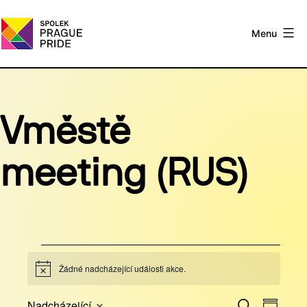
Přejít
k
Menu
obsahu
Spolek
Prague
Pride
Vměstě
meeting (RUS)
Akce
Žádné nadcházející události akce.
Notice
N
N
Nadcházející
Hledat