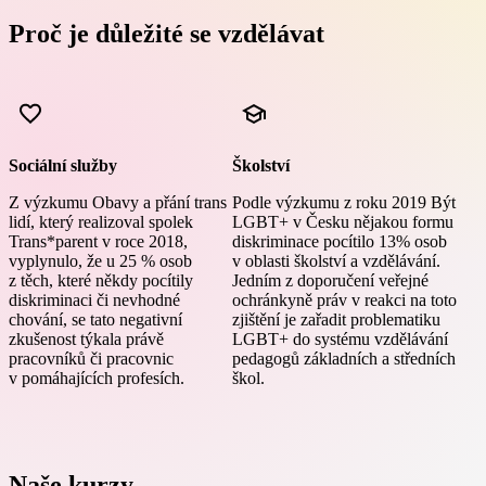
Proč je důležité se vzdělávat
Sociální služby
Školství
Z výzkumu Obavy a přání trans
Podle výzkumu z roku 2019 Být
lidí, který realizoval spolek
LGBT+ v Česku nějakou formu
Trans*parent v roce 2018,
diskriminace pocítilo 13% osob
vyplynulo, že u 25 % osob
v oblasti školství a vzdělávání.
z těch, které někdy pocítily
Jedním z doporučení veřejné
diskriminaci či nevhodné
ochránkyně práv v reakci na toto
chování, se tato negativní
zjištění je zařadit problematiku
zkušenost týkala právě
LGBT+ do systému vzdělávání
pracovníků či pracovnic
pedagogů základních a středních
v pomáhajících profesích.
škol.
Naše kurzy