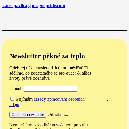
karel.pavlica@praguepride.com
Newsletter pěkně za tepla
Odebírej náš newsletter! Jednou měsíčně Ti
sdělíme, co podstatného se pro queer & allies
životy právě odehrává.
E-mail:
Přijímám
zásady zpracování osobních
údajů
Odesílám...
Nyní ještě musíš odběr newsletteru potvrdit.