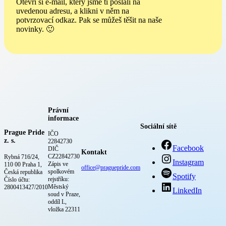
Otevři si e-mail, který jsme ti poslali na
uvedenou adresu, a klikni v něm na
potvrzovací odkaz. Pak se můžeš těšit na naše
novinky. 🙂
Právní
informace
Sociální sítě
Prague Pride
IČO
z. s.
22842730
Facebook
DIČ
Kontakt
CZ22842730
Rybná 716/24,
Instagram
Zápis ve
110 00 Praha 1,
office@praguepride.com
spolkovém
Česká republika
Spotify
rejstříku:
Číslo účtu:
Městský
2800413427/2010
LinkedIn
soud v Praze,
oddíl L,
vložka 22311