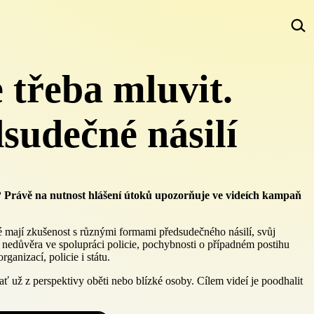
 třeba mluvit.
sudečné násilí
? Právě na nutnost hlášení útoků upozorňuje ve videích kampaň
é mají zkušenost s různými formami předsudečného násilí, svůj
, nedůvěra ve spolupráci policie, pochybnosti o případném postihu
ganizací, policie i státu.
ať už z perspektivy oběti nebo blízké osoby. Cílem videí je poodhalit