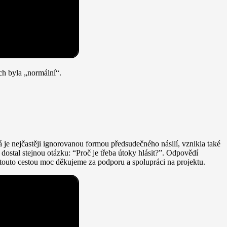
ch byla „normální“.
erá je nejčastěji ignorovanou formou předsudečného násilí, vznikla také
dostal stejnou otázku: “Proč je třeba útoky hlásit?”. Odpovědí
 touto cestou moc děkujeme za podporu a spolupráci na projektu.