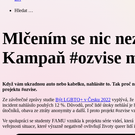
Hledat …
Mlčením se nic nez
Kampaň #ozvise mo
Když vám ukradnou auto nebo kabelku, nahlásíte to. Tak proč ne
projektu #ozvise.
Ze závěrečné zprávy studie
Být LGBTQ+ v Česku 2022
vyplývá, že 
incident nahlásilo pouhých 12 %. Důvodů, proč lidé útoky nehlásí je 
útočníků, obava ze ztráty anonymity a další. I proto projekt #ozvise vz
Ve spolupráci se studenty FAMU vznikla k projektu série videí, která 
veřejnosti situace, které výrazně negativně ovlivňují životy queer lidí i