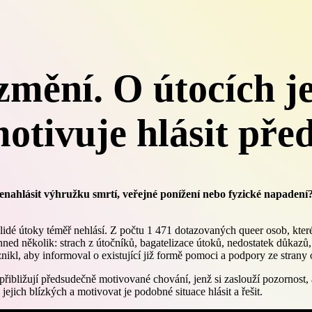
mění. O útocích je
tivuje hlásit před
nahlásit výhružku smrtí, veřejné ponížení nebo fyzické napadení
lidé útoky téměř nehlásí. Z počtu 1 471 dotazovaných queer osob, kter
hned několik: strach z útočníků, bagatelizace útoků, nedostatek důkazů
nikl, aby informoval o existující již formě pomoci a podpory ze strany or
přibližují předsudečně motivované chování, jenž si zaslouží pozornost, 
 jejich blízkých a motivovat je podobné situace hlásit a řešit.