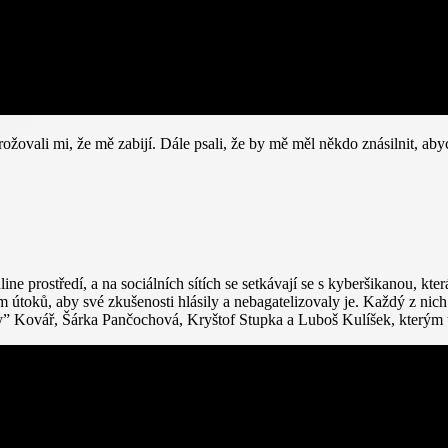
žovali mi, že mě zabijí. Dále psali, že by mě měl někdo znásilnit, aby
line prostředí, a na sociálních sítích se setkávají se s kyberšikanou, kt
útoků, aby své zkušenosti hlásily a nebagatelizovaly je. Každý z nich 
y” Kovář, Šárka Pančochová, Kryš​​tof Stupka a Luboš Kulíšek, kterým