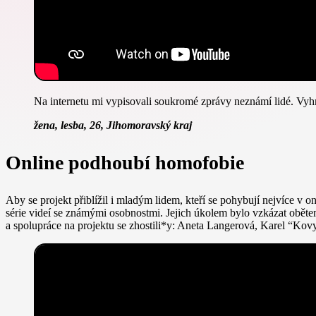
Na internetu mi vypisovali soukromé zprávy neznámí lidé. Vyhro
žena, lesba, 26, Jihomoravský kraj
Online podhoubí homofobie
Aby se projekt přiblížil i mladým lidem, kteří se pohybují nejvíce v on
série videí se známými osobnostmi. Jejich úkolem bylo vzkázat obětem 
a spolupráce na projektu se zhostili*y: Aneta Langerová, Karel “Kov