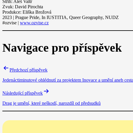
Střih: Aleš Valtr
Zvuk: David Pirochta
Produkce: Eliška Brožová
2023 | Prague Pride, In IUSTITIA, Queer Geography, NUDZ
#ozvise |
www.ozvise.cz
Navigace pro příspěvek
Předchozí příspěvek
Jedenáctiminutové ohlédnutí za projektem Inovace a umění aneb cest
Následující příspěvek
Drag je umění, které neškodí, narozdíl od předsudků