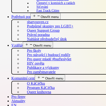
Členství v komisích a radách
Síťování
Fast Track Cities
Potřebuji pomoc
Otevřít menu
sbarvouven.cz
Podpůrné skupiny pro LGBT+
Queer Support Group
Právní poradna
Nahlásit předsudečný útok
Vzdělávání
Otevřít menu
Pro školy
Pro stávající i budoucí rodiče
Pro queer mladé #buďteslyšet
HIV osvěta
Publikace a výzkumy
Pro zaměstnavatele
Komunitní centrum
Otevřít menu
O KáCéčku
Program KáCéčka
Queer knihovna
Pro firmy
Aktuality
EN