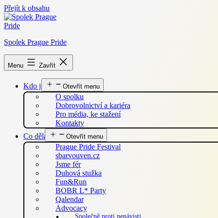
Přejít k obsahu
Spolek Prague Pride
Menu
Zavřít
Kdo jsme
Otevřít menu
O spolku
Dobrovolnictví a kariéra
Pro média, ke stažení
Kontakty
Co děláme
Otevřít menu
Prague Pride Festival
sbarvouven.cz
Jsme fér
Duhová stužka
Fun&Run
BOBR L* Party
Qalendar
Advocacy
Společně proti nenávisti