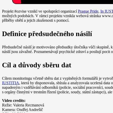
Projekt #ozvise vznikl ve spolupráci organizací
Prague Pride
,
In IUS
možných podobách. V rámci projektu vznikla webová stránka www.ozvi
příběhy obětí a jejich zkušenosti s pomocí.
Definice předsudečného násilí
Předsudečné násilí je motivováno předsudky útočníka vůči skupině, 
násilí jsou závažné. Poznamenávají psychické zdraví a posilují pocit oh
Cíl a důvody sběru dat
Cílem monitoringu včetně sběru dat z vyplněných formulářů je vytvoř
IUSTITIA
, která by disponovala, sbírala a analyzovala ucelená data
napadeným i vzdělávání odborníků (policie, sociální pracovníci, soudc
s orgány činnými v trestním řízení (policie, soudy, státní zástupci), al
Video credits:
Režie: Valeria Recmanová
Kamera: Ondřej Andrešič