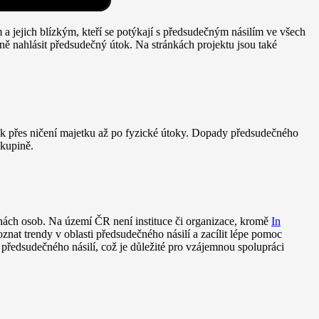
jejich blízkým, kteří se potýkají s předsudečným násilím ve všech
 nahlásit předsudečný útok. Na stránkách projektu jsou také
ek přes ničení majetku až po fyzické útoky. Dopady předsudečného
skupině.
inách osob. Na území ČR není instituce či organizace, kromě
In
znat trendy v oblasti předsudečného násilí a zacílit lépe pomoc
 předsudečného násilí, což je důležité pro vzájemnou spolupráci