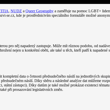
TITIA
,
NUDZ
a
Queer Geography
a zaměřuje na pomoc LGBT+ lidem a 
-se.cz, kde je prostřednictvím speciálního formuláře možné anonymně
kterou pro něj napadený zastupuje. Může mít různou podobu, od nadáv
rožení nejen u konkrétní oběti, ale také u těch, kteří patří k napadené 
it kompletní data o četnosti předsudečného násilí na jednotlivých skup
 o předsudečném násilí. Díky sběru a následné analýze dat můžeme rozpo
i, státní zástupci). Díky datům je také možné prokázat existenci tématu
e také při prosazování legislativních změn.