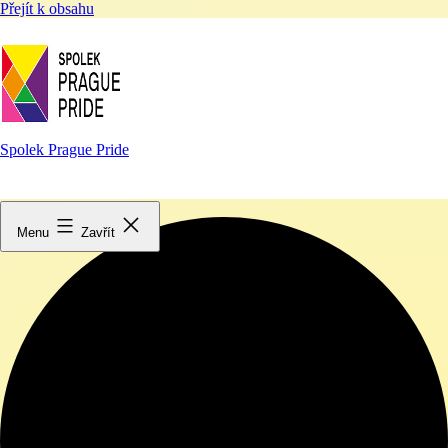
Přejít k obsahu
Spolek Prague Pride
0 akce found.
Menu
Zavřít