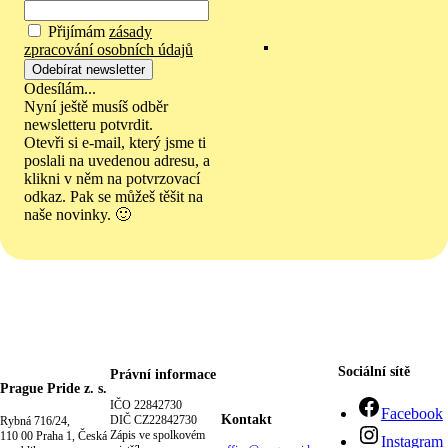
Přijímám
zásady
zpracování osobních údajů
Odesílám...
Nyní ještě musíš odběr
newsletteru potvrdit.
Otevři si e-mail, který jsme ti
poslali na uvedenou adresu, a
klikni v něm na potvrzovací
odkaz. Pak se můžeš těšit na
naše novinky. 🙂
Sociální sítě
Právní informace
Prague Pride z. s.
IČO 22842730
Facebook
Kontakt
DIČ CZ22842730
Rybná 716/24,
Zápis ve spolkovém
110 00 Praha 1, Česká
Instagram