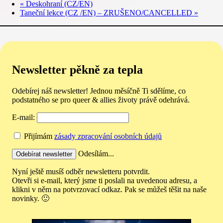
«
Deskohraní (CZ/EN)
Taneční lekce (CZ /EN) – ZRUŠENO/CANCELLED
»
Newsletter pěkně za tepla
Odebírej náš newsletter! Jednou měsíčně Ti sdělíme, co
podstatného se pro queer & allies životy právě odehrává.
E-mail:
Přijímám
zásady zpracování osobních údajů
Odesílám...
Nyní ještě musíš odběr newsletteru potvrdit.
Otevři si e-mail, který jsme ti poslali na uvedenou adresu, a
klikni v něm na potvrzovací odkaz. Pak se můžeš těšit na naše
novinky. 🙂