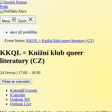
Přejít
k
obsahu
Spolek
Prague
« Všechny Akce
Pride
Menu
Zavřít
akce již proběhla.
Event Series:
KKQL = Knižní klub queer literatury (CZ)
KKQL = Knižní klub queer
literatury (CZ)
24 června
|
17:00
–
18:30
Přidat do kalendáře
Kalendář Google
iCalendar
Outlook 365
Outlook Live