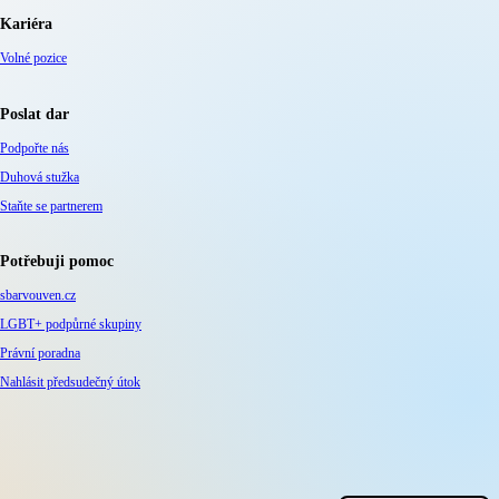
Kariéra
Volné pozice
Poslat dar
Podpořte nás
Duhová stužka
Staňte se partnerem
Potřebuji pomoc
sbarvouven.cz
LGBT+ podpůrné skupiny
Právní poradna
Nahlásit předsudečný útok