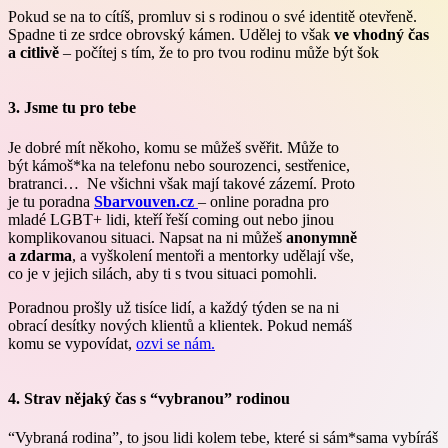
Pokud se na to cítíš, promluv si s rodinou o své identitě otevřeně.
Spadne ti ze srdce obrovský kámen. Udělej to však
ve vhodný čas
a citlivě
– počítej s tím, že to pro tvou rodinu může být šok
3. Jsme tu pro tebe
Je dobré mít někoho, komu se můžeš svěřit. Může to
být kámoš*ka na telefonu nebo sourozenci, sestřenice,
bratranci… Ne všichni však mají takové zázemí. Proto
je tu poradna
Sbarvouven.cz
– online poradna pro
mladé LGBT+ lidi, kteří řeší coming out nebo jinou
komplikovanou situaci. Napsat na ni můžeš
anonymně
a zdarma
, a vyškolení mentoři a mentorky udělají vše,
co je v jejich silách, aby ti s tvou situaci pomohli.
Poradnou prošly už tisíce lidí, a každý týden se na ni
obrací desítky nových klientů a klientek. Pokud nemáš
komu se vypovídat,
ozvi se nám.
4. Strav nějaký čas s “vybranou” rodinou
“Vybraná rodina”, to jsou lidi kolem tebe, které si sám*sama vybíráš