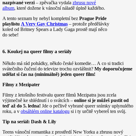
nazpívané verzi
– zpěvačka vydala
zbrusu nové
album
, které dožene k vánoční náladě úplně každého.
A tento seznam by nebyl kompletní bez
Prague Pride
playlistu
A Very Gay Christmas
– protože předělávky
koled od Britney Spears a Lady Gaga prostě mají něco
do sebe!
6. Koukej na queer filmy a seriály
Někdo má rád pohádky, někdo české komedie… A co si tradici
svátečního čučení do televize trochu ozvláštnit?
My doporučujeme
udělat si čas na (minimálně) jeden queer film!
Filmy z Mezipater
Filmy z letošního festivalu queer filmů Mezipatra jsou zcela
výjimečně ke shlédnutí i o svátcích –
online si je můžeš pustit od
teď až do 5. ledna!
Jde o pečlivě vybrané queer snímky uplynulého
roku, a v
obsáhlém online katalogu
si i ty určitě vybereš ten svůj.
Tip na seriál: Dash & Lily
Teens vánoční romantika z prostředí New Yorku a zbrusu nový