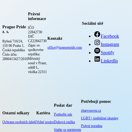
Právní
informace
Sociální sítě
Prague Pride
IČO
z. s.
22842730
Facebook
DIČ
Kontakt
CZ22842730
Rybná 716/24,
Instagram
Zápis ve
110 00 Praha 1,
office@praguepride.com
spolkovém
Česká republika
Spotify
rejstříku:
Číslo účtu:
Městský
2800413427/2010
LinkedIn
soud v Praze,
oddíl L,
vložka 22311
Potřebuji pomoc
Poslat dar
sbarvouven.cz
Ostatní odkazy
Kariéra
Podpořte nás
LGBT+ podpůrné skupiny
Ochrana osobních údajů
Volné pozice
Duhová stužka
Právní poradna
Staňte se partnerem