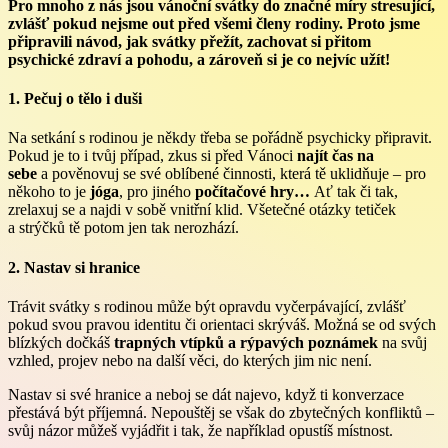
Pro mnoho z nás jsou vánoční svátky do značné míry stresující,
zvlášť pokud nejsme out před všemi členy rodiny. Proto jsme
připravili návod, jak svátky přežít, zachovat si přitom
psychické zdraví a pohodu, a zároveň si je co nejvíc užít!
1. Pečuj o tělo i duši
Na setkání s rodinou je někdy třeba se pořádně psychicky připravit.
Pokud je to i tvůj případ, zkus si před Vánoci
najít čas na
sebe
a pověnovuj se své oblíbené činnosti, která tě uklidňuje – pro
někoho to je
jóga
, pro jiného
počítačové hry…
Ať tak či tak,
zrelaxuj se a najdi v sobě vnitřní klid. Všetečné otázky tetiček
a strýčků tě potom jen tak nerozhází.
2. Nastav si hranice
Trávit svátky s rodinou může být opravdu vyčerpávající, zvlášť
pokud svou pravou identitu či orientaci skrýváš. Možná se od svých
blízkých dočkáš
trapných vtípků a rýpavých poznámek
na svůj
vzhled, projev nebo na další věci, do kterých jim nic není.
Nastav si své hranice a neboj se dát najevo, když ti konverzace
přestává být příjemná. Nepouštěj se však do zbytečných konfliktů –
svůj názor můžeš vyjádřit i tak, že například opustíš místnost.