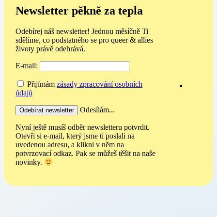
Newsletter pěkně za tepla
Odebírej náš newsletter! Jednou měsíčně Ti
sdělíme, co podstatného se pro queer & allies
životy právě odehrává.
E-mail:
Přijímám
zásady zpracování osobních
údajů
Odesílám...
Nyní ještě musíš odběr newsletteru potvrdit.
Otevři si e-mail, který jsme ti poslali na
uvedenou adresu, a klikni v něm na
potvrzovací odkaz. Pak se můžeš těšit na naše
novinky.