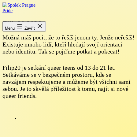
Přejít
k
obsahu
Spolek
Prague
Filip20 2026
Pride
Menu
Zavřít
Možná máš pocit, že to řešíš jenom ty. Jenže neřešíš!
Existuje mnoho lidí, kteří hledají svojí orientaci
nebo identitu. Tak se pojďme potkat a pokecat!
Filip20 je setkání queer teens od 13 do 21 let.
Setkáváme se v bezpečném prostoru, kde se
navzájem respektujeme a můžeme být všichni sami
sebou. Je to skvělá příležitost k tomu, najít si nové
queer friends.