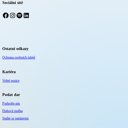
Sociální sítě
Facebook
Instagram
Spotify
LinkedIn
Ostatní odkazy
Ochrana osobních údajů
Kariéra
Volné pozice
Poslat dar
Podpořte nás
Duhová stužka
Staňte se partnerem