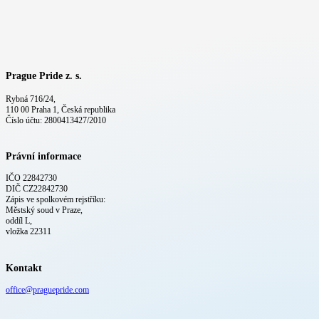
Prague Pride z. s.
Rybná 716/24,
110 00 Praha 1, Česká republika
Číslo účtu: 2800413427/2010
Právní informace
IČO 22842730
DIČ CZ22842730
Zápis ve spolkovém rejstříku:
Městský soud v Praze,
oddíl L,
vložka 22311
Kontakt
office@praguepride.com