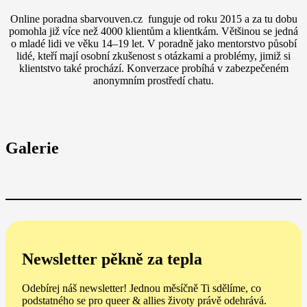
Online poradna sbarvouven.cz funguje od roku 2015 a za tu dobu
pomohla již více než 4000 klientům a klientkám. Většinou se jedná
o mladé lidi ve věku 14–19 let. V poradně jako mentorstvo působí
lidé, kteří mají osobní zkušenost s otázkami a problémy, jimiž si
klientstvo také prochází. Konverzace probíhá v zabezpečeném
anonymním prostředí chatu.
Galerie
Newsletter pěkně za tepla
Odebírej náš newsletter! Jednou měsíčně Ti sdělíme, co
podstatného se pro queer & allies životy právě odehrává.