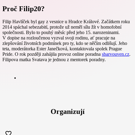
Proč Filip20?
Filip Havlíček byl gay z vesnice u Hradce Králové. Začátkem roku
2014 spáchal sebezabití, protože už neměl sílu žít v homofobní
společnosti. Bylo to pouhý měsíc před jeho 15. narozeninami.
V dopise na rozloučenou vyzval svoji rodinu, ať pracuje na
zlepšování životních podmínek pro ty, kdo se něčím odlišují. Jeho
teta, moderátorka Ester Janečková, kontaktovala spolek Prague
Pride. O rok později zahájila provoz online poradna
sbarvouven.cz
.
Filipova matka Svatava je jednou z mentorek poradny.
Organizují