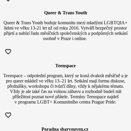
Queer & Trans Youth
Queer & Trans Youth buduje komunitu mezi mladými LGBTQIA+
lidmi ve věku 13-21 let už od roku 2016. Vytváří bezpečný prostor
přijetí a nabízí řadu měsíčních společenských a podpůrných setkání
osobně v Praze i online.
Teenspace
Teenspace – odpolední program, který se koná dvakrát měsíčně a je
pro queer mládež ve věku 13–21 let. Setkání mají formu diskuse,
přednášky, workshopu či tvůrčí dílny, vždy k nějakému tématu.
Vždy je ale také čas na volnou zábavu a rozhodně budeš mít
příležitost poznat nové přátele. Termíny Teenspace najdeš
v programu LGBT+ Komunitního centra Prague Pride.
Poradna sbarvouven.cz