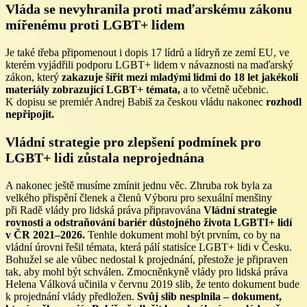
Vláda se nevyhranila proti maďarskému zákonu
mířenému proti LGBT+ lidem
Je také třeba připomenout i dopis 17 lídrů a lídryň ze zemí EU, ve
kterém vyjádřili podporu LGBT+ lidem v návaznosti na maďarský
zákon, který
zakazuje šířit mezi mladými lidmi do 18 let jakékoli
materiály zobrazující LGBT+ témata,
a to včetně učebnic.
K dopisu se premiér Andrej Babiš za českou vládu nakonec
rozhodl
nepřipojit.
Vládní strategie pro zlepšení podmínek pro
LGBT+ lidi zůstala neprojednána
A nakonec ještě musíme zmínit jednu věc. Zhruba rok byla za
velkého přispění členek a členů Výboru pro sexuální menšiny
při Radě vlády pro lidská práva připravována
Vládní strategie
rovnosti a odstraňování bariér důstojného života LGBTI+ lidí
v ČR 2021–2026.
Tenhle dokument mohl být prvním, co by na
vládní úrovni řešil témata, která pálí statisíce LGBT+ lidi v Česku.
Bohužel se ale vůbec nedostal k projednání, přestože je připraven
tak, aby mohl být schválen. Zmocněnkyně vlády pro lidská práva
Helena Válková učinila v červnu 2019 slib, že tento dokument bude
k projednání vlády předložen.
Svůj slib nesplnila – dokument,