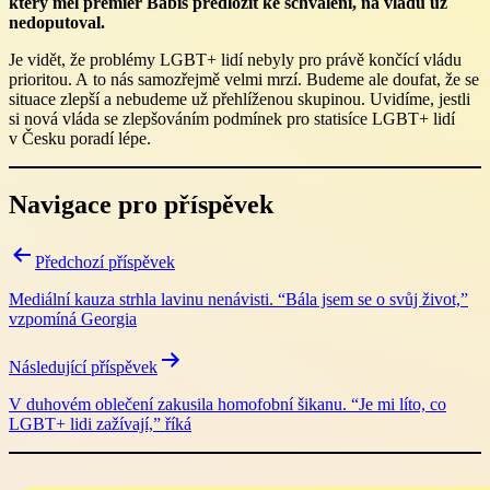
který měl premiér Babiš předložit ke schválení, na vládu už
nedoputoval.
Je vidět, že problémy LGBT+ lidí nebyly pro právě končící vládu
prioritou. A to nás samozřejmě velmi mrzí. Budeme ale doufat, že se
situace zlepší a nebudeme už přehlíženou skupinou. Uvidíme, jestli
si nová vláda se zlepšováním podmínek pro statisíce LGBT+ lidí
v Česku poradí lépe.
Navigace pro příspěvek
Předchozí příspěvek
Mediální kauza strhla lavinu nenávisti. “Bála jsem se o svůj život,”
vzpomíná Georgia
Následující příspěvek
V duhovém oblečení zakusila homofobní šikanu. “Je mi líto, co
LGBT+ lidi zažívají,” říká