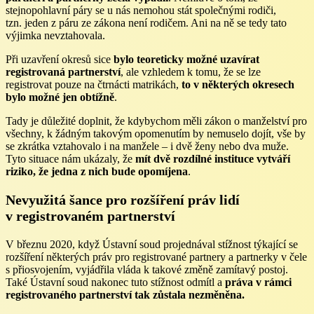
stejnopohlavní páry se u nás nemohou stát společnými rodiči,
tzn. jeden z páru ze zákona není rodičem. Ani na ně se tedy tato
výjimka nevztahovala.
Při uzavření okresů sice
bylo teoreticky možné uzavírat
registrovaná partnerství
, ale vzhledem k tomu, že se lze
registrovat pouze na čtrnácti matrikách,
to v některých okresech
bylo možné jen obtížně
.
Tady je důležité doplnit, že kdybychom měli zákon o manželství pro
všechny, k žádným takovým opomenutím by nemuselo dojít, vše by
se zkrátka vztahovalo i na manžele – i dvě ženy nebo dva muže.
Tyto situace nám ukázaly, že
mít dvě rozdílné instituce vytváří
riziko, že jedna z nich bude opomíjena
.
Nevyužitá šance pro rozšíření práv lidí
v registrovaném partnerství
V březnu 2020, když Ústavní soud projednával stížnost týkající se
rozšíření některých práv pro registrované partnery a partnerky v čele
s přiosvojením, vyjádřila vláda k takové změně zamítavý postoj.
Také Ústavní soud nakonec tuto stížnost odmítl a
práva v rámci
registrovaného partnerství tak zůstala nezměněna.