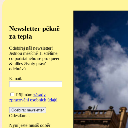
Newsletter pěkně
za tepla
Odebírej náš newsletter!
Jednou měsíčně Ti sdělíme,
co podstatného se pro queer
& allies životy právě
odehrává.
E-mail:
Přijímám
zásady
zpracování osobních údajů
Odesílám...
Nyní ještě musíš odběr