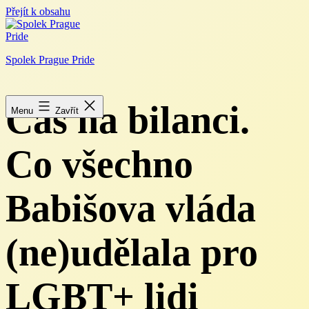
Přejít k obsahu
Spolek Prague Pride
Čas na bilanci.
Menu
Zavřít
Co všechno
Babišova vláda
(ne)udělala pro
LGBT+ lidi