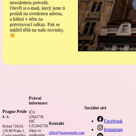
newsletteru potvrdit.
Otevři si e-mail, který jsme ti
poslali na uvedenou adresu,
a klikni v něm na
potvrzovací odkaz. Pak se
můžeš těšit na naše novinky.
Právní
informace
Sociální sítě
Prague Pride
IČO
z. s.
22842730
Facebook
DIČ
Kontakt
CZ22842730
Rybná 716/24,
Instagram
Zápis ve
110 00 Praha 1,
office@praguepride.com
spolkovém
Česká republika