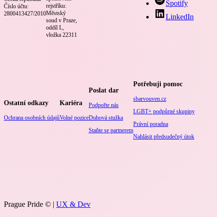
Spotify
rejstříku:
Číslo účtu:
Městský
2800413427/2010
LinkedIn
soud v Praze,
oddíl L,
vložka 22311
Potřebuji pomoc
Poslat dar
sbarvouven.cz
Ostatní odkazy
Kariéra
Podpořte nás
LGBT+ podpůrné skupiny
Ochrana osobních údajů
Volné pozice
Duhová stužka
Právní poradna
Staňte se partnerem
Nahlásit předsudečný útok
Prague Pride © |
UX & Dev