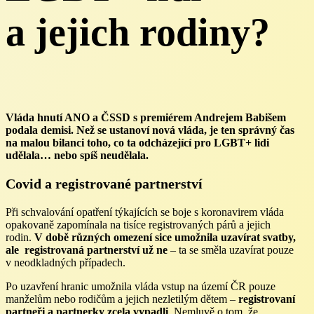
a jejich rodiny?
Vláda hnutí ANO a ČSSD s premiérem Andrejem Babišem
podala demisi. Než se ustanoví nová vláda, je ten správný čas
na malou bilanci toho, co ta odcházející pro LGBT+ lidi
udělala… nebo spíš neudělala.
Covid a registrované partnerství
Při schvalování opatření týkajících se boje s koronavirem vláda
opakovaně zapomínala na tisíce registrovaných párů a jejich
rodin.
V době různých omezení sice umožnila uzavírat svatby,
ale registrovaná partnerství už ne
– ta se směla uzavírat pouze
v neodkladných případech.
Po uzavření hranic umožnila vláda vstup na území ČR pouze
manželům nebo rodičům a jejich nezletilým dětem –
registrovaní
partneři a partnerky zcela vypadli
. Nemluvě o tom, že